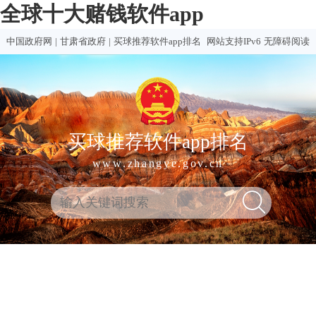
全球十大赌钱软件app
中国政府网
|
甘肃省政府
|
买球推荐软件app排名
网站支持IPv6
无障碍阅读
买球推荐软件app排名
www.zhangye.gov.cn
全
热门
买球
赌钱
赌球
十大
球
买球
推荐
软件
软件
赌钱
十
软件
排行
推荐
合集
软件