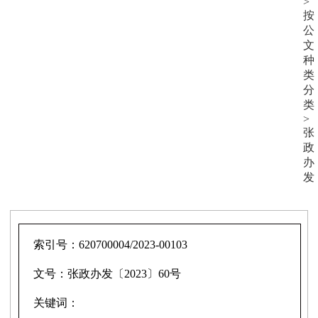
>
按
公
文
种
类
分
类
>
张
政
办
发
索引号：
620700004/2023-00103
文号：
张政办发〔2023〕60号
关键词：