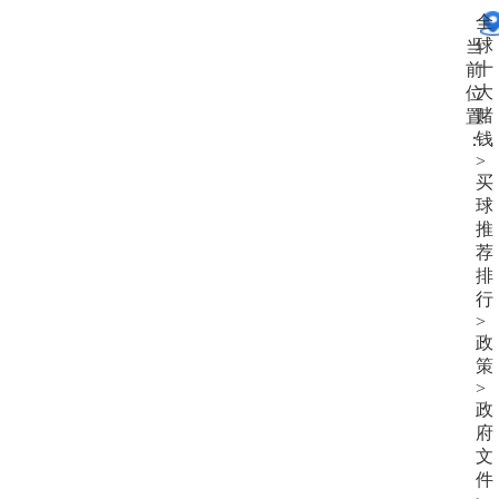
大
全
赌
球
当
钱
十
前
大
位
赌
置
钱
：
>
买
球
推
荐
排
行
>
政
策
>
政
府
文
件