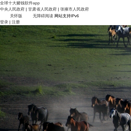
全球十大赌钱软件app
中央人民政府
|
甘肃省人民政府
|
张掖市人民政府
关怀版
无障碍阅读
网站支持IPv6
登录
|
注册