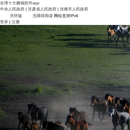
全球十大赌钱软件app
中央人民政府
|
甘肃省人民政府
|
张掖市人民政府
关怀版
无障碍阅读
网站支持IPv6
登录
|
注册