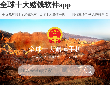
全球十大赌钱软件app
中国政府网
|
甘肃省政府
|
全球十大赌搏手机
网站支持IPv6
无障碍阅读
全球十大赌搏手机
www.zhangye.gov.cn
全
热门
买球
赌钱
赌球
十大
球
买球
推荐
软件
软件
赌钱
十
软件
排行
推荐
合集
软件