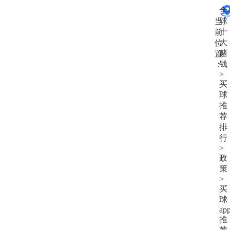
大
全
赌
球
当
钱
十
前
大
位
赌
置
钱
：
>
买
球
推
荐
排
行
>
政
策
>
买
球
ap
推