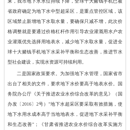
来，我市地下水水位持续下降，全球十大赌钱手机已被
省政府确定为地下水中型超采区，是重点管控区域，该
区域禁止新增地下水取水量，要确保只减不增，此次价
格调整就是要通过价格杠杆作用引导农业灌溉用水户农
业灌溉优先选择用地表水，减少地下水取水量，促进全
球十大赌钱手机地下水采补平衡和生态改善，
推进节水
型社会建设，实现水资源可持续利用。
二是
国家政策要求。为加强地下水管理，国家省市
出台了相关的文件，要求
地下水价
要
高于地表水价
。国
务院办公厅《关于推进农业水价综合改革的意见》（国
办发〔
2016
〕
2号
）
"地下水超采区要采取有效措施，使
地下水用水成本高于当地地表水，促进地下水采补平衡
和生态改善"；《甘肃省推进农业水价综合改革实施方