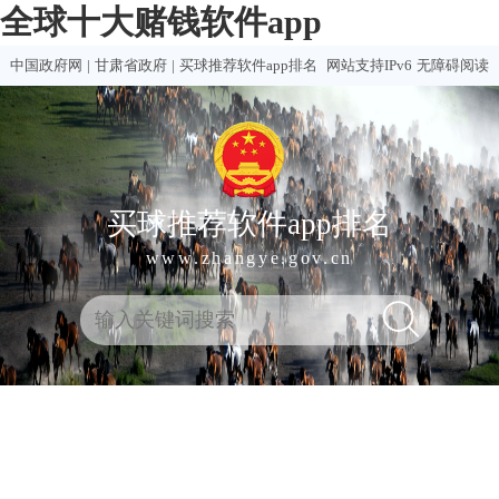
全球十大赌钱软件app
中国政府网
|
甘肃省政府
|
买球推荐软件app排名
网站支持IPv6
无障碍阅读
买球推荐软件app排名
www.zhangye.gov.cn
全
热门
买球
赌钱
赌球
十大
球
买球
推荐
软件
软件
赌钱
十
软件
排行
推荐
合集
软件