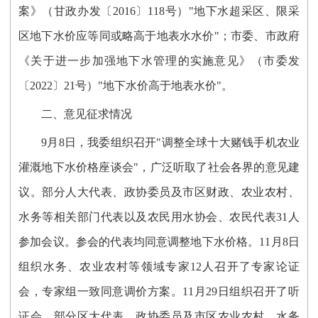
案》（甘政办发〔
2016
〕
118号
）
"地下水超采区、限采
区地下水价应等同或略高于地表水水价"；市委、市政府
《关于进一步加强地下水管理的实施意见》
（
市委
发
〔
20
22
〕
2
1
号）
"
地下水价高于地表水价
"。
二、意见征求情况
9
月
8日
，我委
组织召开
"调整全球十大赌钱手机农业
灌溉地下水价格座谈会"，广泛
听取
了社会各界
的意见建
议
。部分
人大代表、政协委员及市区
财政、农业农村、
水务等相关部门代表以及农民用水协会、农民代表
31人
参加会议
。
参会的代表均同意调整地下水价格。
11月8日
组织水务、农业农村等领域专家12人召开了专家论证
会，
专家组一致同意调价方案。
11月29日组织召开了听
证会，部分区
大代表、政协委员及市区
农业农村、水务