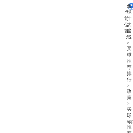
大
全
赌
球
当
钱
十
前
大
位
赌
置
钱
：
>
买
球
推
荐
排
行
>
政
策
>
买
球
ap
推