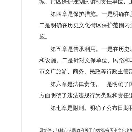
城、街区保护规划的编制责任单位、
第四章
是
保护措施
。
一是
明确在
二是
明确在历史文化街区保护范围内
施。
第五章
是
传承利用
。
一是
在历史
和设施。
二是
针对文保单位、民俗和
市文广旅游、商务、民政等行政主管
第六章
是
法律责任
。
一是
明确了
方面明确了
违法违规行为类型和
责任
第七章
是附则。明确了公布日期
原文件：
张掖市人民政府关于印发张掖历史文化名