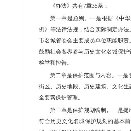
《办法》共有
7
章
3
5
条：
第一章
是
总则。
一是
根据《中华
例》
等法律法规，结合实际制定办法
市名城管委会主要成员单位职能职责
鼓励社会各界参与历史文化名城保护
检举和控告。
第二章
是保护范围与内容
。
一是
街区、历史地段、历史建筑、文化生
全要素保护管理
。
第三章
是
保护规划
编制
。
一是
提
符合历史文化名城保护规划的基本前