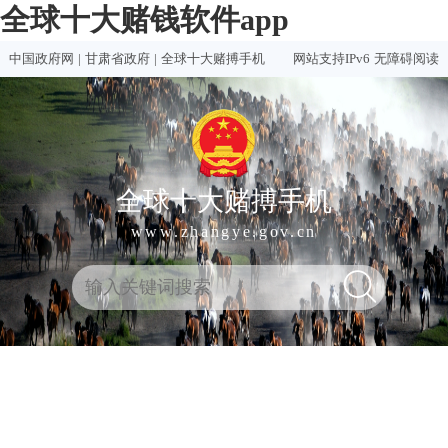
全球十大赌钱软件app
中国政府网
|
甘肃省政府
|
全球十大赌搏手机
网站支持IPv6
无障碍阅读
全球十大赌搏手机
www.zhangye.gov.cn
全
热门
买球
赌钱
赌球
十大
球
买球
推荐
软件
软件
赌钱
十
软件
排行
推荐
合集
软件