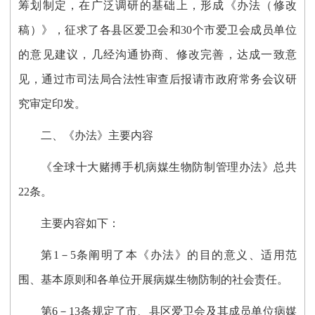
筹划制定，在广泛调研的基础上，形成《办法（修改
稿）》，征求了各县区爱卫会和30个市爱卫会成员单位
的意见建议，几经沟通协商、修改完善，达成一致意
见，通过市司法局合法性审查后报请市政府常务会议研
究审定印发。
二、《办法》主要内容
《全球十大赌搏手机病媒生物防制管理办法》总共
22条。
主要内容如下：
第
1－5
条
阐明了
本
《
办法
》
的
目的
意义
、适用范
围、基本原则
和各单位开展
病
媒生物防制的社会责任
。
第
6－13
条
规定了市、县区爱卫会及其成员单位病媒