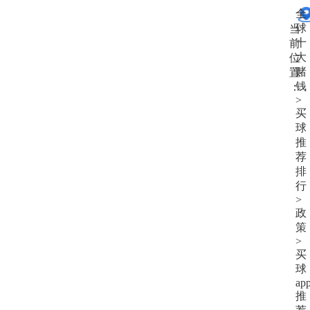
大
全
赌
球
当
钱
十
前
大
位
赌
置
钱
：
>
买
球
推
荐
排
行
>
政
策
>
买
球
ap
推