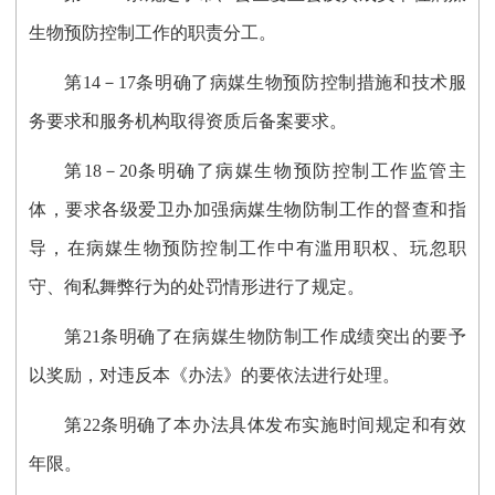
生物预防控制工作的职责分工。
第
14－17
条明确
了病媒生物预防控制措施和技术服
务要求
和服务机构取得资质后备案要求
。
第
18－20
条
明确了病媒生物预防控制工作监管主
体，
要求各级爱卫办加强病媒生物防制工作的督查和指
导
，在病媒生物预防控制工作中有滥用职权、玩忽职
守、徇私舞弊行为的处罚情形进行了规定
。
第21条
明确了在病媒生物防制工作成绩突出的要予
以奖励，对
违反本
《
办法
》的
要
依法
进行
处理。
第
22
条明确了本办法具体发布实施时间规定
和有效
年限。