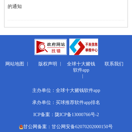
的通知
|
|
网站地图
版权声明
全球十大赌钱
联系我们
软件app
|
主办单位：全球十大赌钱软件app
承办单位：买球推荐软件app排名
ICP备案：陇ICP备13000766号-2
甘公网备案：甘公网安备62070202000150号