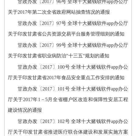
甘政办发〔2017〕96号 全球十大赌钱软件app办公厅
关于2017年第二次全省政府网站抽查情况的通报
甘政办发〔2017〕97号 全球十大赌钱软件app办公厅
关于印发甘肃省公共资源交易平台服务管理细则的通知
甘政办发〔2017〕99号 全球十大赌钱软件app办公厅
关于印发甘肃省职业病防治"十三五"规划的通知
甘政办发〔2017〕100号 全球十大赌钱软件app办公
厅关于印发甘肃省2017年食品安全重点工作安排的通知
甘政办发〔2017〕101号 全球十大赌钱软件app办公
厅关于2017年1－5月全省棚户区改造和保障性安居工程
建设情况的通报
甘政办发〔2017〕102号 全球十大赌钱软件app办公
厅关于印发甘肃省推进医疗联合体建设和发展实施方案