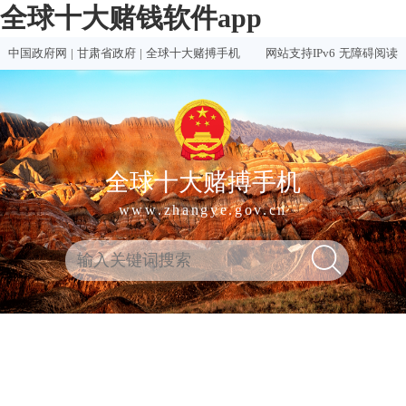
全球十大赌钱软件app
中国政府网
|
甘肃省政府
|
全球十大赌搏手机
网站支持IPv6
无障碍阅读
全球十大赌搏手机
www.zhangye.gov.cn
全
热门
买球
赌钱
赌球
十大
球
买球
推荐
软件
软件
赌钱
十
软件
排行
推荐
合集
软件