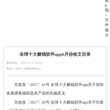
第
6
期
>
文
件
索
引
全球十大赌钱软件app6月份收文目录
发布时间： 2024-12-17 16:19
来源： 全球十大赌钱软件app
甘政发〔2017〕41号 全球十大赌钱软件app关于加快
发展康复辅助器具产业的实施意见
甘政发〔2017〕45号 全球十大赌钱软件app关于印发