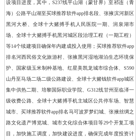
设项目进度，其中，S237线平山湖（蒙甘界）至祁连（青
海）公路平山湖至买球推荐软件app排名段、张掖滨河新区
黑河大桥、全球十大赌搏手机人民医院一期、润泉湖市
场、全球十大赌搏手机黑河城区段治理工程（一期工程）
等14个续建项目确保年内建成投入使用；买球推荐软件app
排名河西民俗文化旅游村、张掖黑河湿地湖泊生态环境保
护、国家级玉米制种基地、红星美凯龙城市综合体、S590
山丹至马场二场二级公路建设、全球十大赌钱软件app城区
集中供热二期、培黎国际职业学院、G312线甘州至临泽一
级收费公路、全球十大赌搏手机主城区公共停车场、智慧
城市、买球推荐软件app排名马可波罗梦幻城、张掖丝绸之
路文化遗产博览城、城市文化综合体项目等29个开复工项
目，加快施工调度，加快建设进度，确保完成年度投资计