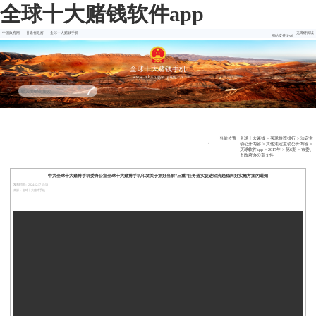
全球十大赌钱软件app
中国政府网
甘肃省政府
全球十大赌钱手机
无障碍阅读
|
|
网站支持IPv6
全球十大赌钱手机
www.zhangye.gov.cn
全
热门
买球
赌钱
赌球
十大
球
买球
推荐
软件
软件
赌钱
十
软件
排行
推荐
合集
软件
大
当前位置
全球十大赌钱
>
买球推荐排行
>
法定主
赌
：
动公开内容
>
其他法定主动公开内容
>
钱
买球软件app
>
2017年
>
第6期
>
市委、
市政府办公室文件
中共全球十大赌搏手机委办公室全球十大赌搏手机印发关于抓好当前"三重"任务落实促进经济趋稳向好实施方案的通知
发布时间： 2024-12-17 15:58
来源： 全球十大赌搏手机