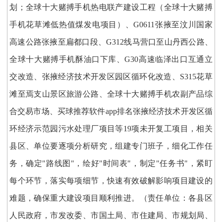
划；全球十大赌搏手机热电联产建设工程（全球十大赌搏
手机花草滩低热值煤发电项目）、G0611张掖至汶川国家
高速公路张掖至扁都口段、G312线马营口至山丹西公路、
全球十大赌搏手机酥油口下库、G30高速临泽出口互通立
交改造、张掖经济技术开发区园区循环化改造、S315花草
滩至焉支山景区旅游公路、全球十大赌搏手机农副产品综
合交易市场、买球推荐软件app排名张掖经济技术开发区循
环经济示范园污水处理厂项目等19项未开复工项目，相关
县区、单位要逐项分析研究，组建专门班子，细化工作任
务，确定"路线图"，绘好"时间表"，制定"任务书"，紧盯
每个环节，落实每项细节，快速有效破解影响项目建设的
难题，确保重大建设项目顺利推进。（责任单位：各县区
人民政府，市发改委、市国土局、市住建局、市规划局、