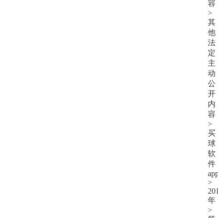
容
>
其
他
法
定
主
动
公
开
内
容
>
买
球
软
件
ap
>
20
年
>