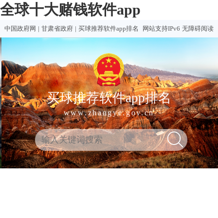
全球十大赌钱软件app
中国政府网
|
甘肃省政府
|
买球推荐软件app排名
网站支持IPv6
无障碍阅读
买球推荐软件app排名
www.zhangye.gov.cn
全
热门
买球
赌钱
赌球
十大
球
买球
推荐
软件
软件
赌钱
十
软件
排行
推荐
合集
软件