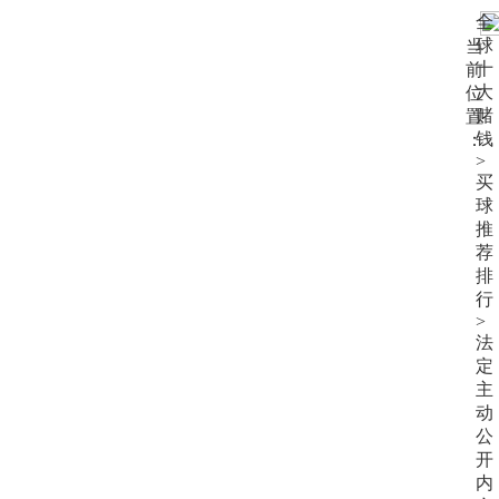
大
全
赌
球
当
钱
十
前
大
位
赌
置
钱
：
>
买
球
推
荐
排
行
>
法
定
主
动
公
开
内