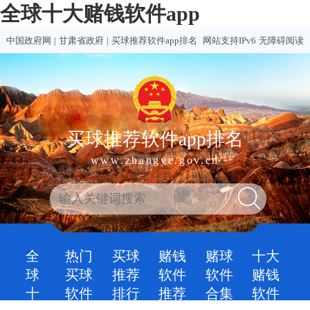
全球十大赌钱软件app
中国政府网
|
甘肃省政府
|
买球推荐软件app排名
网站支持IPv6
无障碍阅读
买球推荐软件app排名
www.zhangye.gov.cn
全
热门
买球
赌钱
赌球
十大
球
买球
推荐
软件
软件
赌钱
十
软件
排行
推荐
合集
软件