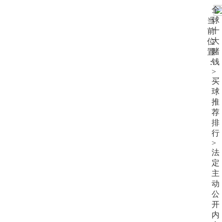
大
全
赌
球
当
钱
十
前
大
位
赌
置
钱
：
>
买
球
推
荐
排
行
>
法
定
主
动
公
开
内