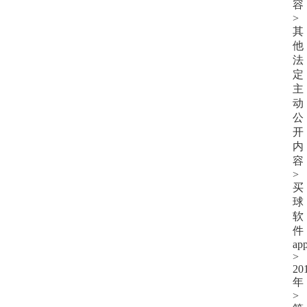
容
>
其
他
法
定
主
动
公
开
内
容
>
买
球
软
件
ap
>
20
年
>