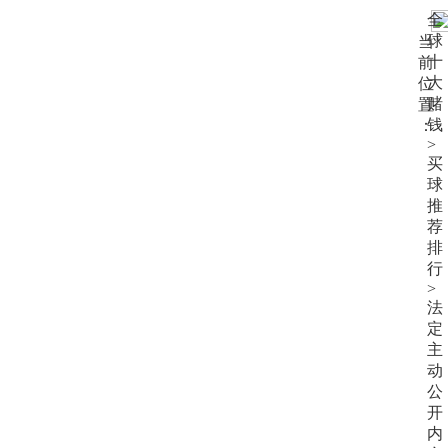
大
全
赌
球
当
钱
十
前
大
位
赌
置
钱
：
>
买
球
推
荐
排
行
>
法
定
主
动
公
开
内