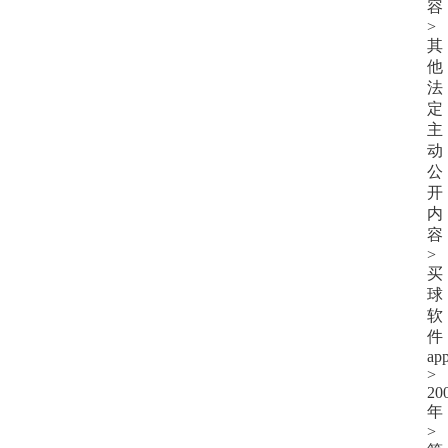
容
>
其
他
法
定
主
动
公
开
内
容
>
买
球
软
件
ap
>
20
年
>