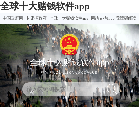
全球十大赌钱软件app
中国政府网
|
甘肃省政府
|
全球十大赌钱软件app
网站支持IPv6
无障碍阅读
全球十大赌钱软件app
www.zhangye.gov.cn
全
热门
买球
赌钱
赌球
十大
球
买球
推荐
软件
软件
赌钱
十
软件
排行
推荐
合集
软件