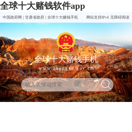
全球十大赌钱软件app
中国政府网
|
甘肃省政府
|
全球十大赌钱手机
网站支持IPv6
无障碍阅读
全球十大赌钱手机
www.zhangye.gov.cn
全
热门
买球
赌钱
赌球
十大
球
买球
推荐
软件
软件
赌钱
十
软件
排行
推荐
合集
软件