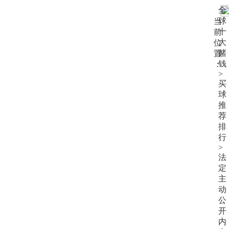
大
全
赌
球
当
钱
十
前
大
位
赌
置
钱
：
>
买
球
推
荐
排
行
>
法
定
主
动
公
开
内