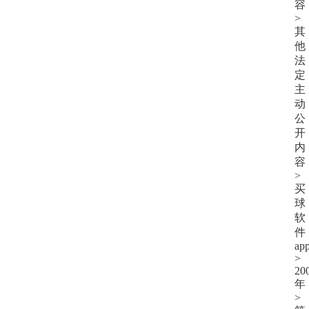
容
>
其
他
法
定
主
动
公
开
内
容
>
买
球
软
件
ap
>
20
年
>