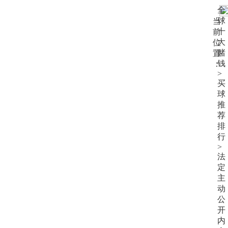
大
全
赌
球
当
钱
十
前
大
位
赌
置
钱
：
>
买
球
推
荐
排
行
>
法
定
主
动
公
开
内