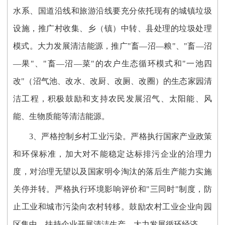
水系、国道沿线和旅游沿线要充分依托现有的城镇垃圾
设施，推广村收集、乡（镇）中转、县处理的垃圾处理
模式。大力发展清洁能源，推广"畜—沼—粮"、"畜—沼
—果"、"畜—沼—菜"的农户生态循环模式和"一池四
改"（沼气池、改水、改厨、改厕、改圈）的生态家园清
洁工程，积极鼓励和支持农民发展沼气、太阳能、风
能、生物质能等清洁能源。
3、严格控制乡村工业污染。严格执行国家产业政策
和环保标准，加大对不能稳定达标排污企业的治理力
度，对治理无望以及国家明令淘汰的落后生产能力实施
关停并转。严格执行环境影响评价和"三同时"制度，防
止工业和城市污染向农村转移。鼓励农村工业企业向园
区集中，扶持企业开展清洁生产，大力发展循环经济。