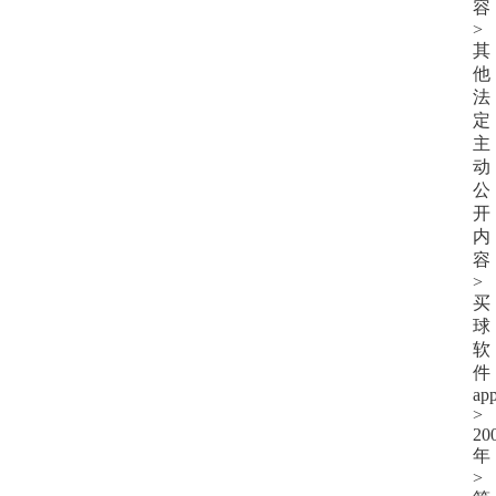
容
>
其
他
法
定
主
动
公
开
内
容
>
买
球
软
件
ap
>
20
年
>