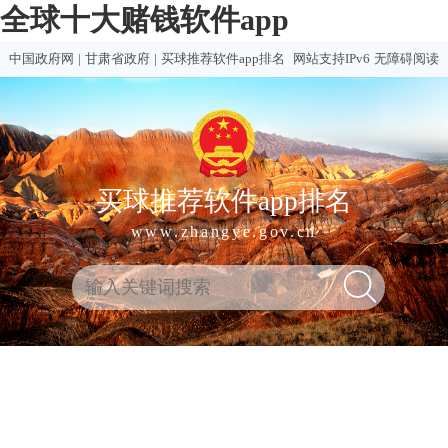
全球十大赌钱软件app
中国政府网
|
甘肃省政府
|
买球推荐软件app排名
网站支持IPv6
无障碍阅读
买球推荐软件app排名
www.zhangye.gov.cn
全
热门
买球
赌钱
赌球
十大
球
买球
推荐
软件
软件
赌钱
十
软件
排行
推荐
合集
软件