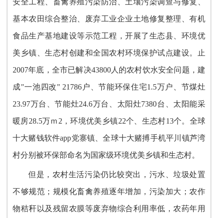
安全工程、畜禽养殖污染防治、土壤污染调查与修复、
基本农田综合整治、废弃工业企业土地修复整理、有机
食品生产基地建设等示范工程，开展了生态县、环境优
美乡镇、生态村创建和全国农村环境保护试点建设。止
2007年底，全市已解决43800人的农村饮水安全问题，建
成"一池四改" 21786户、节能环保住宅1.5万户、节煤灶
23.97万台、节能灶24.6万台、太阳灶7380台、太阳能采
暖房28.5万ｍ2，环境优美乡镇22个、生态村13个。全球
十大赌钱软件app党寨镇、全球十大赌搏手机平川镇芦湾
村分别被环保部命名为国家级环境优美乡镇和生态村。
但是，农村生活污染仍比较突出，污水、垃圾处置
不够规范；规模化畜禽养殖逐年增加，污染加大；农作
物秸秆以及残留农膜等废弃物综合利用率低，农药年用