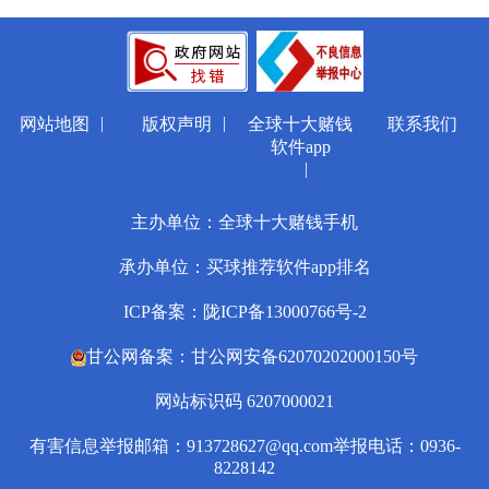
|
|
网站地图
版权声明
全球十大赌钱
联系我们
软件app
|
主办单位：全球十大赌钱手机
承办单位：买球推荐软件app排名
ICP备案：陇ICP备13000766号-2
甘公网备案：甘公网安备62070202000150号
网站标识码 6207000021
有害信息举报邮箱：
913728627@qq.com
举报电话：0936-
8228142