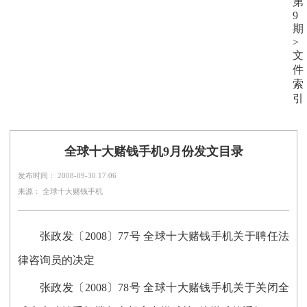
第
9
期
>
文
件
索
引
全球十大赌钱手机9月份发文目录
发布时间： 2008-09-30 17:06
来源： 全球十大赌钱手机
张政发〔2008〕77号 全球十大赌钱手机关于聘任法
律咨询员的决定
张政发〔2008〕78号 全球十大赌钱手机关于关闭全