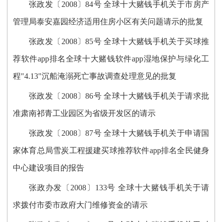
张政发〔2008〕84号 全球十大赌钱手机关于市房产
管理局泰安嘉园经济适用住房小区有关问题请示的批复
张政发〔2008〕85号 全球十大赌钱手机关于买球推
荐软件app排名全球十大赌钱软件app湿地保护与绿化工
程"4.13"沉船淹溺死亡事故调查处理意见的批复
张政发〔2008〕86号 全球十大赌钱手机关于请求批
准肃南祁青工业园区为省级开发区的请示
张政发〔2008〕87号 全球十大赌钱手机关于申请国
家体育总局雪炭工程援建买球推荐软件app排名全民健身
中心建设项目的报告
张政办发〔2008〕133号 全球十大赌钱手机关于请
求拨付市委市政府大门维修资金的请示