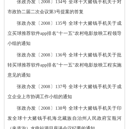
张政办发〔2008〕134号 全球十大赌钱手机关于对
市政协二届二次会议第3号提案的答复
张政办发〔2008〕135号 全球十大赌钱手机关于成
立买球推荐软件app排名"十一五"农村电影放映工程领导
小组的通知
张政办发〔2008〕136号 全球十大赌钱手机关于批
转买球推荐软件app排名"十一五"农村电影放映工程实施
意见的通知
张政办发〔2008〕137号 全球十大赌钱手机关于成
立企业上市协调工作小组的通知
张政办发〔2008〕138号 全球十大赌钱手机关于印
发全球十大赌钱手机海北藏族自治州人民政府宝瓶河
（夹道沟）水电站项目座谈会议纪要的通知