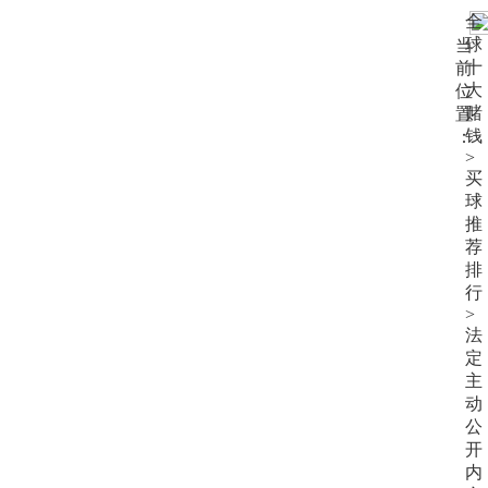
大
全
赌
球
当
钱
十
前
大
位
赌
置
钱
：
>
买
球
推
荐
排
行
>
法
定
主
动
公
开
内