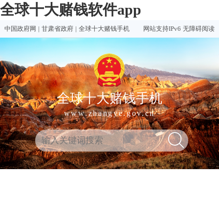
全球十大赌钱软件app
中国政府网
|
甘肃省政府
|
全球十大赌钱手机
网站支持IPv6
无障碍阅读
全球十大赌钱手机
www.zhangye.gov.cn
全
热门
买球
赌钱
赌球
十大
球
买球
推荐
软件
软件
赌钱
十
软件
排行
推荐
合集
软件