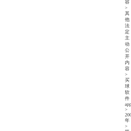
容
>
其
他
法
定
主
动
公
开
内
容
>
买
球
软
件
ap
>
20
年
>