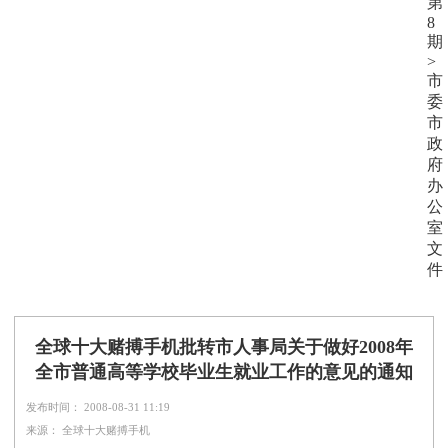
第
8
期
>
市
委
市
政
府
办
公
室
文
件
全球十大赌搏手机批转市人事局关于做好2008年
全市普通高等学校毕业生就业工作的意见的通知
发布时间： 2008-08-31 11:19
来源： 全球十大赌搏手机