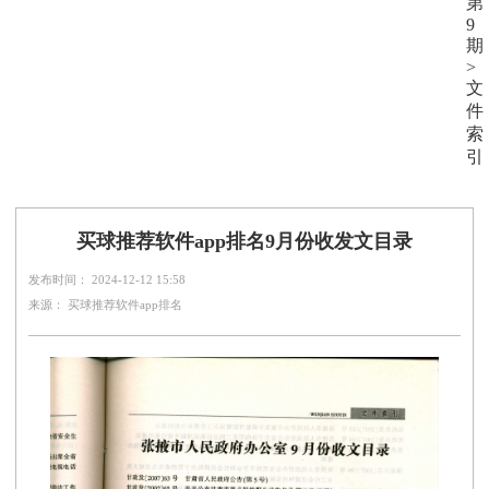
第
9
期
>
文
件
索
引
买球推荐软件app排名9月份收发文目录
发布时间： 2024-12-12 15:58
来源： 买球推荐软件app排名