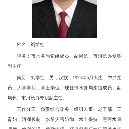
姓名：刘学红
职务：
市水务局
党组成员、副局长
、市河长办专职
副主任
简历：
刘学红，
男，汉族，1975年5月出生，中共党
员，大学学历
，学士学位
。现任市水务局
党组成员、副
局长
、市河长办专职副主任。
工作分工：
负责
综合政
务、组织人事、老干部、工
青妇、
河湖长制、水旱灾害防御
、水土保持、黑河水量