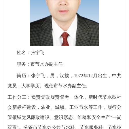
姓名：张宇飞
职务：
市节水办副主任
简历：
张宇飞，
男，汉族，1972年12月出生，中共
党
员，大学学历。现任
市节水办副主任
。
工作分工：
负责
党政履责督考一体化
，新时代节水型社
会新标杆建设，
农业、城镇、工业节水等工作，履行分
管领域党风廉政建设、意识形态、维稳和安全生产"一岗
双责"。分管市节水办公共节水科
、节水服务科、节水技