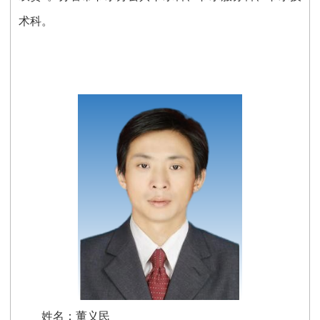
术科
。
姓名：董义民