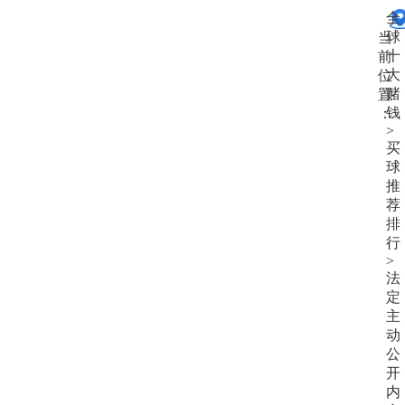
大
全
赌
球
当
钱
十
前
大
位
赌
置
钱
：
>
买
球
推
荐
排
行
>
法
定
主
动
公
开
内