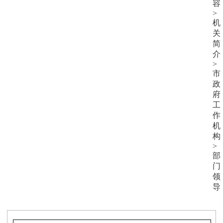
容
>
机
关
简
介
>
市
政
府
工
作
机
构
>
部
门
领
导