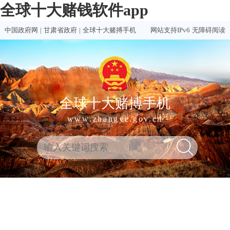
全球十大赌钱软件app
中国政府网
|
甘肃省政府
|
全球十大赌搏手机
网站支持IPv6
无障碍阅读
全球十大赌搏手机
www.zhangye.gov.cn
全
热门
买球
赌钱
赌球
十大
球
买球
推荐
软件
软件
赌钱
十
软件
排行
推荐
合集
软件