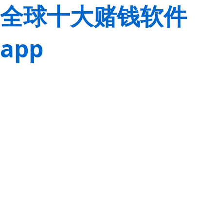
全球十大赌钱软件
app