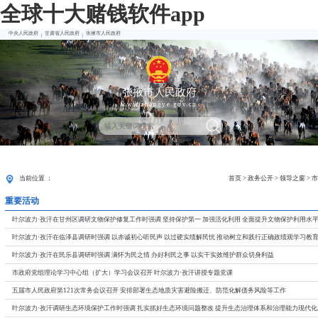
全球十大赌钱软件app
中央人民政府
甘肃省人民政府
张掖市人民政府
|
|
张掖市人民政府
www.zhangye.gov.cn
首页
张掖要闻
当前位置 ：
首页
>
政务公开
>
领导之窗
>
市
重要活动
叶尔波力·孜汗在甘州区调研文物保护修复工作时强调 坚持保护第一 加强活化利用 全面提升文物保护利用水
叶尔波力·孜汗在临泽县调研时强调 以赤诚初心听民声 以过硬实绩解民忧 推动树立和践行正确政绩观学习教
叶尔波力·孜汗在民乐县调研时强调 满怀为民之情 办好利民之事 以实干实效维护群众切身利益
市政府党组理论学习中心组（扩大）学习会议召开 叶尔波力·孜汗讲授专题党课
五届市人民政府第121次常务会议召开 安排部署生态地质灾害避险搬迁、防范化解债务风险等工作
叶尔波力·孜汗调研生态环境保护工作时强调 扎实抓好生态环境问题整改 提升生态治理体系和治理能力现代