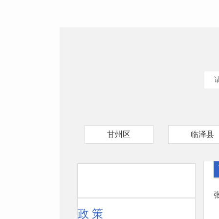
甘州区
临泽县
政 策