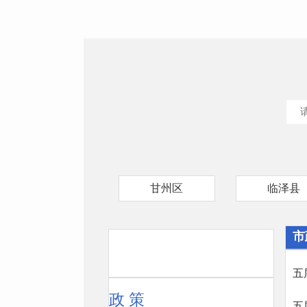
甘州区
临泽县
市
五
政 策
五