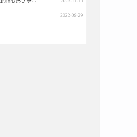
五届市政府第三次全体会议召开 会议强调 坚定抓发展促发展快发展的信心决心 争取今年发展质量更高成绩更优收成更好
2023-11-15
2022-09-29