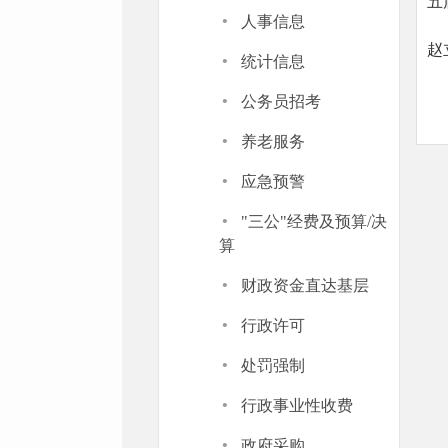
·
人事信息
赵
·
统计信息
·
公务员招考
·
养老服务
·
应急预警
·
"三公"经费及预算/决
算
·
财政资金直达基层
·
行政许可
·
处罚强制
·
行政事业性收费
·
政府采购