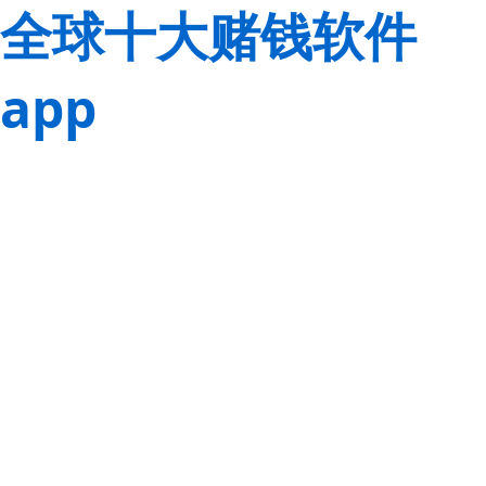
全球十大赌钱软件
app