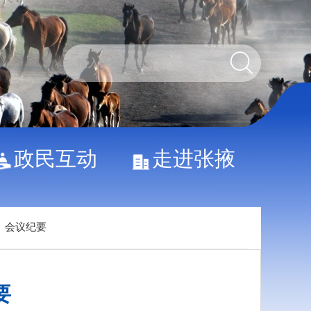
政民互动
走进张掖
>
会议纪要
要