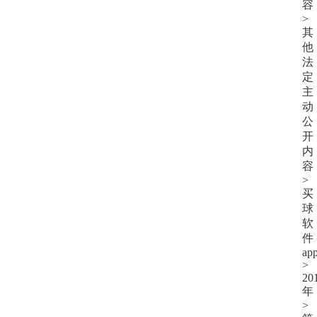
容
>
其
他
法
定
主
动
公
开
内
容
>
买
球
软
件
ap
>
20
年
>