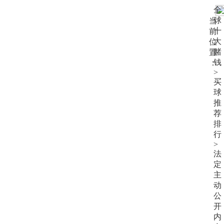
大
全
赌
球
当
钱
十
前
大
位
赌
置
钱
：
>
买
球
推
荐
排
行
>
法
定
主
动
公
开
内