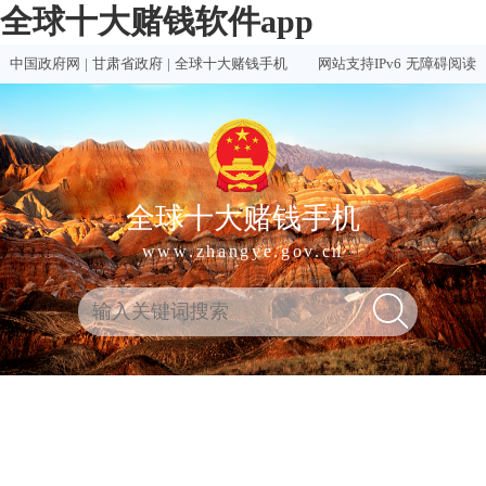
全球十大赌钱软件app
中国政府网
|
甘肃省政府
|
全球十大赌钱手机
网站支持IPv6
无障碍阅读
全球十大赌钱手机
www.zhangye.gov.cn
全
热门
买球
赌钱
赌球
十大
球
买球
推荐
软件
软件
赌钱
十
软件
排行
推荐
合集
软件