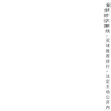
大
全
赌
球
当
钱
十
前
大
位
赌
置
钱
：
>
买
球
推
荐
排
行
>
法
定
主
动
公
开
内