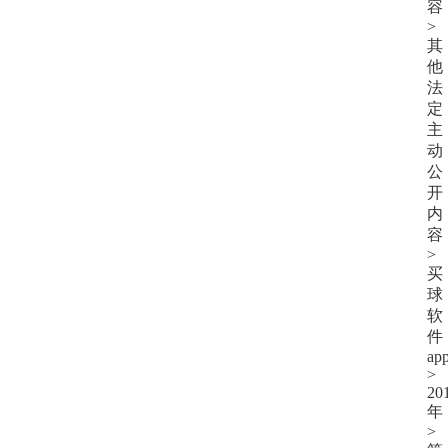
容
>
其
他
法
定
主
动
公
开
内
容
>
买
球
软
件
ap
>
20
年
>