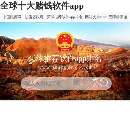
全球十大赌钱软件app
中国政府网
|
甘肃省政府
|
买球推荐软件app排名
网站支持IPv6
无障碍阅读
买球推荐软件app排名
www.zhangye.gov.cn
全
热门
买球
赌钱
赌球
十大
球
买球
推荐
软件
软件
赌钱
十
软件
排行
推荐
合集
软件