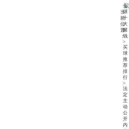
大
全
赌
球
当
钱
十
前
大
位
赌
置
钱
：
>
买
球
推
荐
排
行
>
法
定
主
动
公
开
内