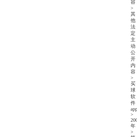
容
>
其
他
法
定
主
动
公
开
内
容
>
买
球
软
件
ap
>
20
年
>