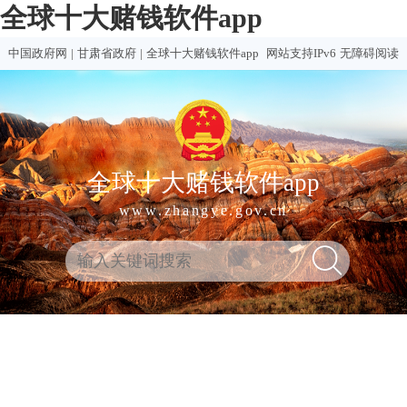
全球十大赌钱软件app
中国政府网
|
甘肃省政府
|
全球十大赌钱软件app
网站支持IPv6
无障碍阅读
全球十大赌钱软件app
www.zhangye.gov.cn
全
热门
买球
赌钱
赌球
十大
球
买球
推荐
软件
软件
赌钱
十
软件
排行
推荐
合集
软件