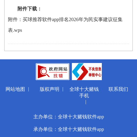
附件下载：
附件：买球推荐软件app排名2026年为民实事建议征集
表.wps
|
|
网站地图
版权声明
全球十大赌钱
联系我们
手机
|
主办单位：全球十大赌钱软件app
承办单位：全球十大赌钱软件app